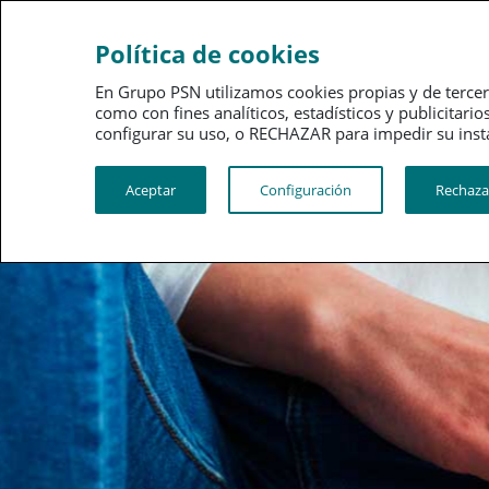
Política de cookies
En Grupo PSN utilizamos cookies propias y de tercer
como con fines analíticos, estadísticos y publici
configurar su uso, o RECHAZAR para impedir su instalació
PSN PIAS Inversión
Haz crecer tu ahorro con aportac
Aceptar
Configuración
Rechaza