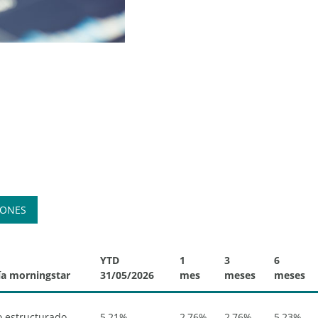
IONES
YTD
1
3
6
ía morningstar
31/05/2026
mes
meses
meses
o estructurado
5,21%
2,76%
2,76%
5,23%