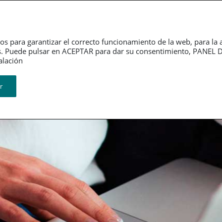
DESCARGAR APP
RED DE OFICINAS
CLUB PSN
CORPORATIV
Seguros Personales
Ahorro e inversión
Res
os para garantizar el correcto funcionamiento de la web, para la 
tarios. Puede pulsar en ACEPTAR para dar su consentimiento, PAN
n​​​​​​​
iones periódicas
r