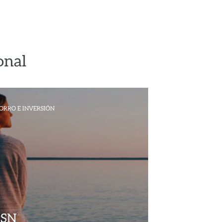
onal
ORRO E INVERSIÓN
PSN