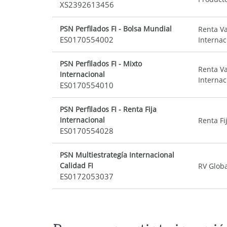
XS2392613456
PSN Perfilados FI - Bolsa Mundial
Renta Va
ES0170554002
Internac
PSN Perfilados FI - Mixto
Renta Va
Internacional
Internac
ES0170554010
PSN Perfilados FI - Renta Fija
Internacional
Renta Fi
ES0170554028
PSN Multiestrategía Internacional
Calidad FI
RV Globa
ES0172053037